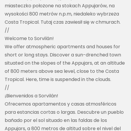
miasteczko położone na stokach Appujarów, na 
wysokości 800 metrów n.p.m, niedaleko wybrzeża 
Costa Tropical. Tutaj czas zawiesił się w chmurach.
//
Welcome to Sorvilán!

We offer atmospheric apartments and houses for 
short or long stays. Discover a sun-drenched town 
situated on the slopes of the Appujars, at an altitude 
of 800 meters above sea level, close to the Costa 
Tropical. Here, time is suspended in the clouds.
//
¡Bienvenidos a Sorvilán!

Ofrecemos apartamentos y casas atmosféricos 
para estancias cortas o largas. Descubre un pueblo 
bañado por el sol situado en las faldas de los 
Appujars, a 800 metros de altitud sobre el nivel del 