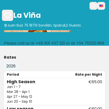
La Viña
Juan Ruiz 75 18713 Sorvilán, Spain
2 Guests
Please call us at +48 501 437 321 or at +34 711250 969
Rates
2026
Period
Rate per Night
High Season
€65.00
Jan 1 – 7
Mar 28 – Apr 1
Apr 27 – May 12
Jun 20 – Sep 10
Low season
€60.00