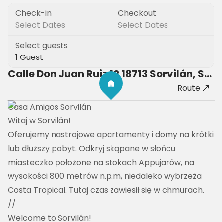
Check-in
Checkout
Select Dates
Select Dates
Select guests
1 Guest
Calle Don Juan Ruiz 12 18713 Sorvilán, Spain
Route
Casa Amigos Sorvilán
Witaj w Sorvilán!

Oferujemy nastrojowe apartamenty i domy na krótki 
lub dłuższy pobyt. Odkryj skąpane w słońcu 
miasteczko położone na stokach Appujarów, na 
wysokości 800 metrów n.p.m, niedaleko wybrzeża 
Costa Tropical. Tutaj czas zawiesił się w chmurach.
//
Welcome to Sorvilán!
