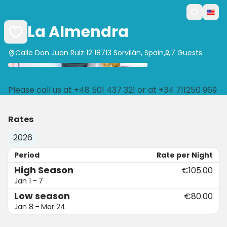
La Almendra
Calle Don Juan Ruiz 12 18713 Sorvilán, Spain
7 Guests
Please call us at +48 501 437 321 or at +34 711250 969
Rates
2026
Period
Rate per Night
High Season
€105.00
Jan 1 – 7
Low season
€80.00
Jan 8 – Mar 24